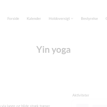
Forside
Kalender
Holdoversigt
Bestyrelse
Yin yoga
Aktiviteter
u via lange og blide stræk træner