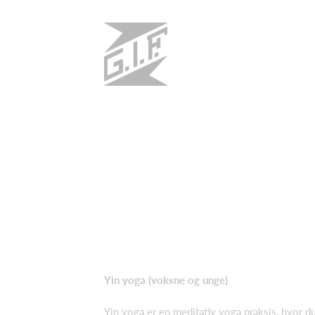
Yin yoga (voksne og unge)
Yin yoga er en meditativ yoga praksis, hvor d